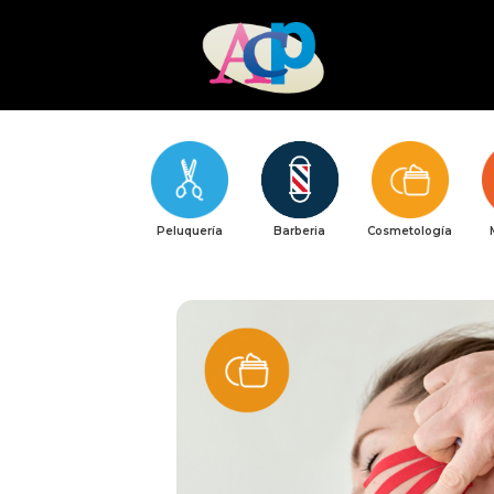
Peluquería
Barberia
Cosmetología