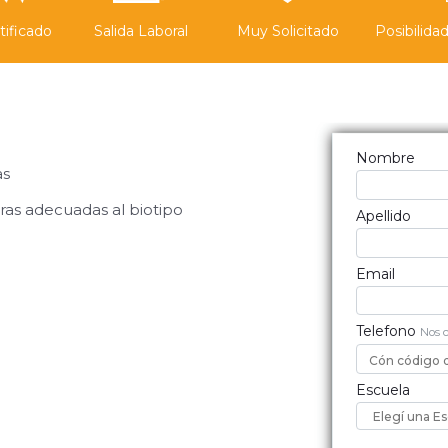
tificado
Salida Laboral
Muy Solicitado
Posibilida
Quiero I
Nombre
as
ras adecuadas al biotipo
Apellido
Email
Telefono
Nos 
Escuela