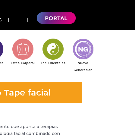
G
ica
Estét. Corporal
Téc. Orientales
Nueva
Generaciòn
 Tape facial
ento que apunta a terapias
xología facial combinado con